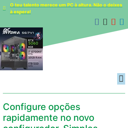
O teu talento merece um PC à altura. Não o deixes
à espera!
Configure opções
rapidamente no novo