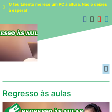
O teu talento merece um PC à altura. Não o deixes
à espera!
Regresso às aulas