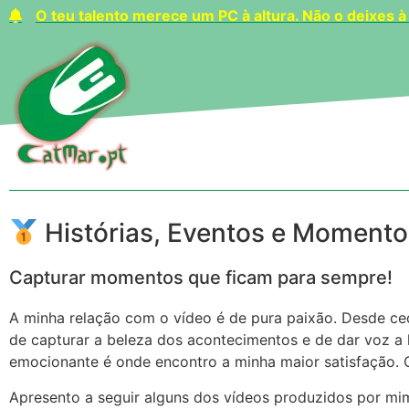
O teu talento merece um PC à altura. Não o deixes à
Histórias, Eventos e Moment
Capturar momentos que ficam para sempre!
A minha relação com o vídeo é de pura paixão. Desde c
de capturar a beleza dos acontecimentos e de dar voz a
emocionante é onde encontro a minha maior satisfação. O
Apresento a seguir alguns dos vídeos produzidos por mim